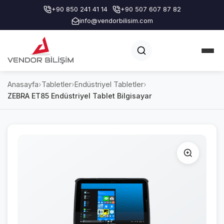
+90 850 241 41 14
+90 507 607 87 82
info@vendorbilisim.com
Anasayfa
›
Tabletler
›
Endüstriyel Tabletler
›
ZEBRA ET85 Endüstriyel Tablet Bilgisayar