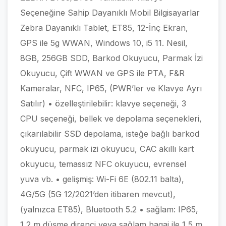
Seçeneğine Sahip Dayanıklı Mobil Bilgisayarlar
Zebra Dayanıklı Tablet, ET85, 12-İnç Ekran,
GPS ile 5g WWAN, Windows 10, i5 11. Nesil,
8GB, 256GB SDD, Barkod Okuyucu, Parmak İzi
Okuyucu, Çift WWAN ve GPS ile PTA, F&R
Kameralar, NFC, IP65, (PWR’ler ve Klavye Ayrı
Satılır) • özelleştirilebilir: klavye seçeneği, 3
CPU seçeneği, bellek ve depolama seçenekleri,
çıkarılabilir SSD depolama, isteğe bağlı barkod
okuyucu, parmak izi okuyucu, CAC akıllı kart
okuyucu, temassız NFC okuyucu, evrensel
yuva vb. • gelişmiş: Wi-Fi 6E (802.11 balta),
4G/5G (5G 12/2021’den itibaren mevcut),
(yalnızca ET85), Bluetooth 5.2 • sağlam: IP65,
1,2 m düşme direnci veya sağlam bagaj ile 1,5 m