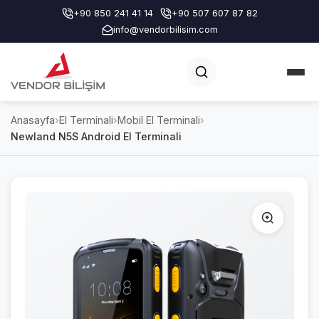
+90 850 241 41 14
+90 507 607 87 82
info@vendorbilisim.com
Anasayfa
›
El Terminali
›
Mobil El Terminali
›
Newland N5S Android El Terminali